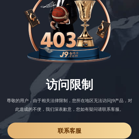
访问限制
尊敬的用户，由于相关法律限制，您所在地区无法访问J9产品，对
此造成的不便，我们深表歉意，您如有疑问请联系客服。
联系客服