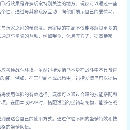
和飞行效果是许多玩家特别关注的地方。玩家可以通过一些
具个性。通过与其他玩家互动，向他们展示自己的爱情鸟，
其与玩家之间的亲密度。亲密度的提高不仅能够解锁更多的
以通过与坐骑的互动，例如喂食、休息等方式，提高亲密
。
适应各种战斗环境。虽然迅捷爱情鸟本身在战斗中不具备直
助功能。例如，在某些副本或战场中，迅捷爱情鸟可以提供
情鸟使用体验的有效途径。玩家可以通过合理的技能搭配和
项。在团本或PVP时，搭配适当的坐骑与宠物，能够在战
找到最适合自己的使用方式。通过体验不同的坐骑特效和技
风格的坐骑队伍。