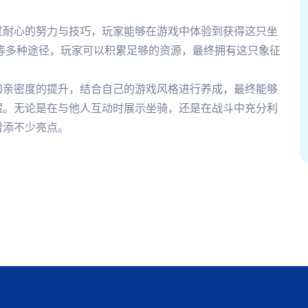
过耐心的努力与技巧，玩家能够在游戏中体验到获得这只坐
s等多种途径，玩家可以积累足够的资源，最终拥有这只象征
和亲密度的提升，结合自己的游戏风格进行养成，最终能够
耀。无论是在与他人互动时展示坐骑，还是在战斗中充分利
增添不少亮点。