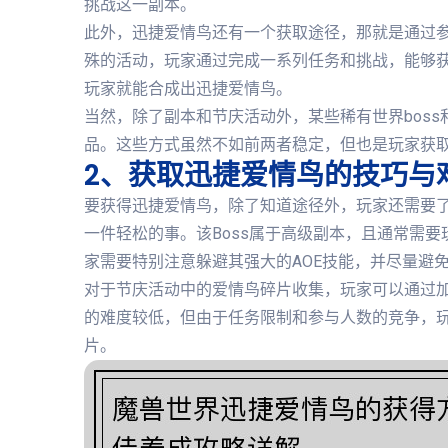
挑战这一副本。
此外，迅捷爱情鸟还有一个获取途径，那就是通过参
殊的活动，玩家通过完成一系列任务和挑战，能够获
玩家就能合成出迅捷爱情鸟。
当然，除了副本和节庆活动外，某些稀有世界bos
品。这些方式虽然不如前两者稳定，但也是玩家获
2、获取迅捷爱情鸟的技巧与
要获得迅捷爱情鸟，除了知道途径外，玩家还需要了
一件轻松的事。该Boss属于高级副本，且通常需
家需要特别注意躲避其强大的AOE技能，并尽量避
对于节庆活动中的爱情鸟碎片收集，玩家可以通过
的难度较低，但由于任务限制和参与人数的竞争，
片。