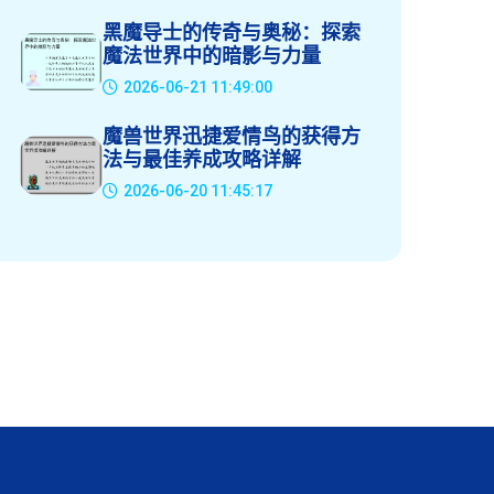
黑魔导士的传奇与奥秘：探索
魔法世界中的暗影与力量
2026-06-21 11:49:00
魔兽世界迅捷爱情鸟的获得方
法与最佳养成攻略详解
2026-06-20 11:45:17