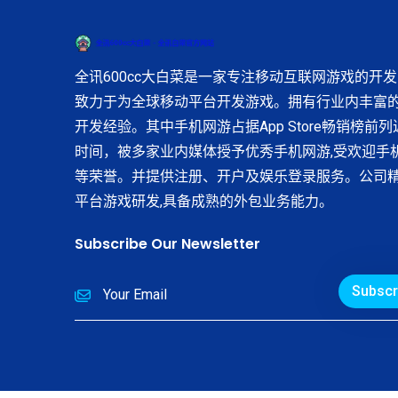
全讯600cc大白菜是一家专注移动互联网游戏的开
致力于为全球移动平台开发游戏。拥有行业内丰富
开发经验。其中手机网游占据App Store畅销榜前
时间，被多家业内媒体授予优秀手机网游,受欢迎手机
等荣誉。并提供注册、开户及娱乐登录服务。公司
平台游戏研发,具备成熟的外包业务能力。
Subscribe Our Newsletter
Subscr