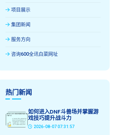
项目展示
集团新闻
服务方向
咨询600全讯白菜网址
热门新闻
如何进入DNF斗兽场并掌握游
戏技巧提升战斗力
2026-08-07 07:31:57