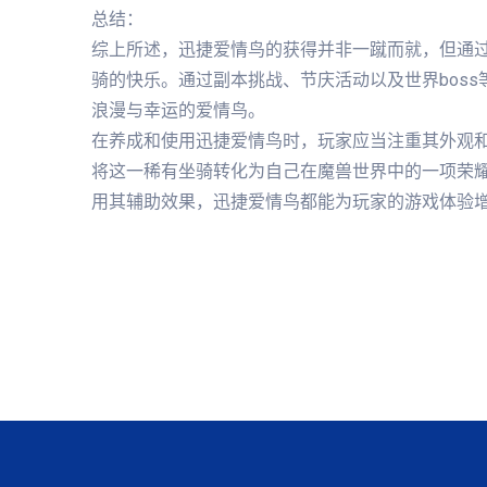
总结：
综上所述，迅捷爱情鸟的获得并非一蹴而就，但通
骑的快乐。通过副本挑战、节庆活动以及世界bos
浪漫与幸运的爱情鸟。
在养成和使用迅捷爱情鸟时，玩家应当注重其外观
将这一稀有坐骑转化为自己在魔兽世界中的一项荣
用其辅助效果，迅捷爱情鸟都能为玩家的游戏体验