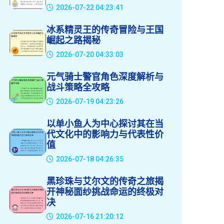
2026-07-22 04:23:41
冰系精灵王的传奇冒险与王国
崛起之路揭秘
2026-07-20 04:33:03
元气骑士警官角色深度解析与
战斗策略全攻略
2026-07-19 04:23:26
以单小鱼人为中心探讨其在当
代文化中的影响力与代表性价
值
2026-07-18 04:26:35
黑珍珠与艾尔文的传奇之旅揭
开神秘面纱挑战命运的终极对
决
2026-07-16 21:20:12