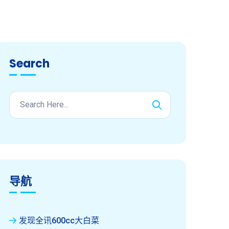
Search
导航
发现全讯600cc大白菜