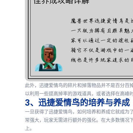
此外，迅捷爱情鸟的碎片和掉落物品并不是百分百
以利用一些提高掉率的游戏道具，或者选择在高峰时
3、迅捷爱情鸟的培养与养成
一旦获得了迅捷爱情鸟，如何培养和养成它就成为
常强大，玩家无需进行额外的强化。在大多数情况
上。