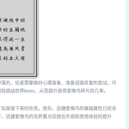
掉落的，玩家需要做好心理准备，准备迎接反复的尝试。可
段挑战世界boss，从而提升获得爱情鸟碎片的几率。
了玩家接下来的任务。首先，迅捷爱情鸟的基础属性已经非
下，迅捷爱情鸟的培养重点应放在外观和使用体验的提升