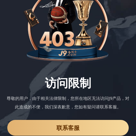
访问限制
尊敬的用户，由于相关法律限制，您所在地区无法访问J9产品，对
此造成的不便，我们深表歉意，您如有疑问请联系客服。
联系客服