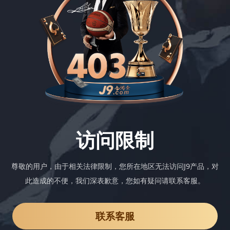
访问限制
尊敬的用户，由于相关法律限制，您所在地区无法访问J9产品，对
此造成的不便，我们深表歉意，您如有疑问请联系客服。
联系客服